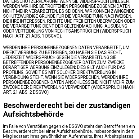
DATENSCHUTZERKLÄRUNG. WENN SIE WIDERSPRUCH EINLEGEN,
WERDEN WIR IHRE BETROFFENEN PERSONENBEZOGENEN DATEN
NICHT MEHR VERARBEITEN, ES SEI DENN, WIR KÖNNEN ZWINGENDE
SCHUTZWÜRDIGE GRÜNDE FÜR DIE VERARBEITUNG NACHWEISEN,
DIE IHRE INTERESSEN, RECHTE UND FREIHEITEN ÜBERWIEGEN ODER
DIE VERARBEITUNG DIENT DER GELTENDMACHUNG, AUSÜBUNG
ODER VERTEIDIGUNG VON RECHTSANSPRÜCHEN (WIDERSPRUCH
NACH ART. 21 ABS. 1 DSGVO).
WERDEN IHRE PERSONENBEZOGENEN DATEN VERARBEITET, UM
DIREKTWERBUNG ZU BETREIBEN, SO HABEN SIE DAS RECHT,
JEDERZEIT WIDERSPRUCH GEGEN DIE VERARBEITUNG SIE
BETREFFENDER PERSONENBEZOGENER DATEN ZUM ZWECKE
DERARTIGER WERBUNG EINZULEGEN; DIES GILT AUCH FÜR DAS
PROFILING, SOWEIT ES MIT SOLCHER DIREKTWERBUNG IN
VERBINDUNG STEHT. WENN SIE WIDERSPRECHEN, WERDEN IHRE
PERSONENBEZOGENEN DATEN ANSCHLIESSEND NICHT MEHR ZUM
ZWECKE DER DIREKTWERBUNG VERWENDET (WIDERSPRUCH NACH
ART. 21 ABS. 2 DSGVO).
Beschwerde­recht bei der zuständigen
Aufsichts­behörde
Im Falle von Verstößen gegen die DSGVO steht den Betroffenen ein
Beschwerderecht bei einer Aufsichtsbehörde, insbesondere in dem
Mitgliedstaat ihres gewöhnlichen Aufenthalts, ihres Arbeitsplatzes